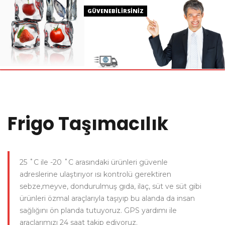
GÜVENEBİLİRSİNİZ
HIZLI
Frigo Taşımacılık
25 ˚C ile -20 ˚C arasındaki ürünleri güvenle
adreslerine ulaştırıyor ısı kontrolü gerektiren
sebze,meyve, dondurulmuş gıda, ilaç, süt ve süt gibi
ürünleri özmal araçlarıyla taşıyıp bu alanda da insan
sağlığını ön planda tutuyoruz. GPS yardımı ile
araçlarımızı 24 saat takip ediyoruz.