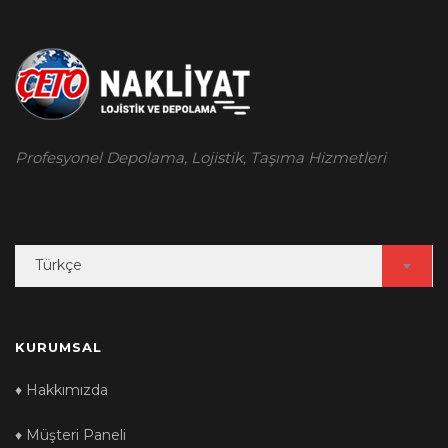
Profesyonel Depolama, Lojistik, Taşıma Hizmetleri
Choose
Türkçe
a
language
KURUMSAL
♦ Hakkımızda
♦ Müşteri Paneli